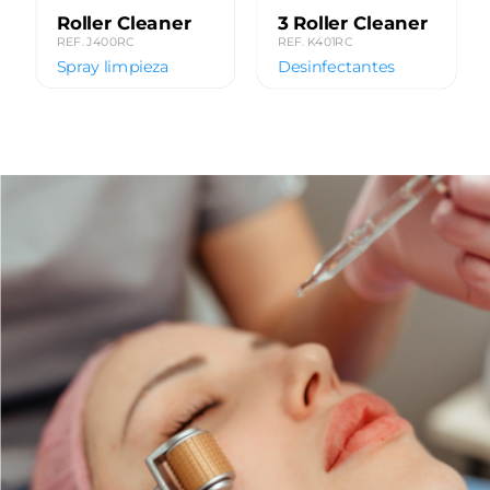
Roller Cleaner
3
 Roller Cleaner
REF. J400RC
REF. K401RC
Spray limpieza
Desinfectantes