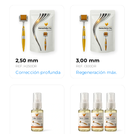
Dermaroller!
,
,
2
50 mm
3
00 mm
REF. H250DR
REF. I300DR
Corrección profunda
Regeneración máx.